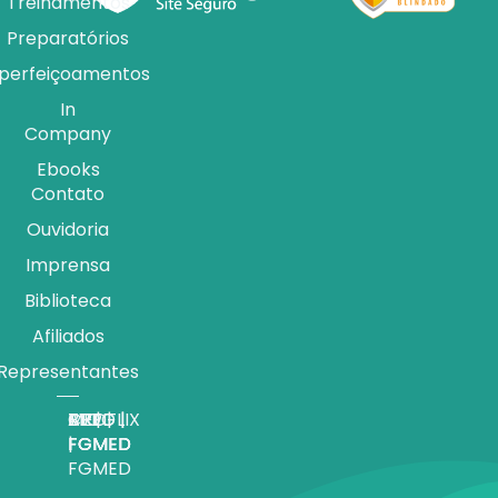
Treinamentos
Preparatórios
perfeiçoamentos
In
Company
Ebooks
Contato
Ouvidoria
Imprensa
Biblioteca
Afiliados
Representantes
APP |
MEDFLIX
CRED |
BLOG |
TV |
FGMED
|
FGMED
FGMED
FGMED
FGMED