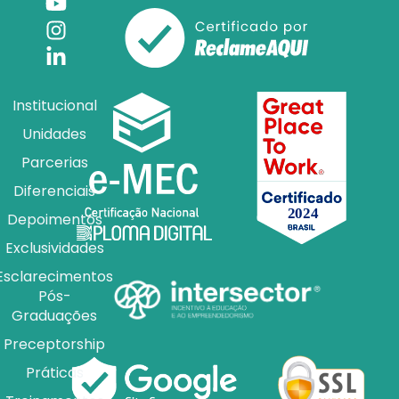
Institucional
Unidades
Parcerias
Diferenciais
Depoimentos
Exclusividades
Esclarecimentos
Pós-
Graduações
Preceptorship
Práticas