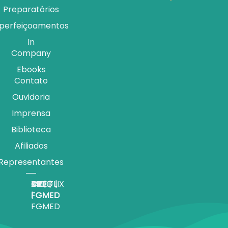
Preparatórios
perfeiçoamentos
In
Company
Ebooks
Contato
Ouvidoria
Imprensa
Biblioteca
Afiliados
Representantes
APP |
MEDFLIX
CRED |
BLOG |
TV |
FGMED
|
FGMED
FGMED
FGMED
FGMED