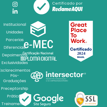
Institucional
Unidades
Parcerias
Diferenciais
Depoimentos
Exclusividades
Esclarecimentos
Pós-
Graduações
Preceptorship
Práticas
Treinamentos