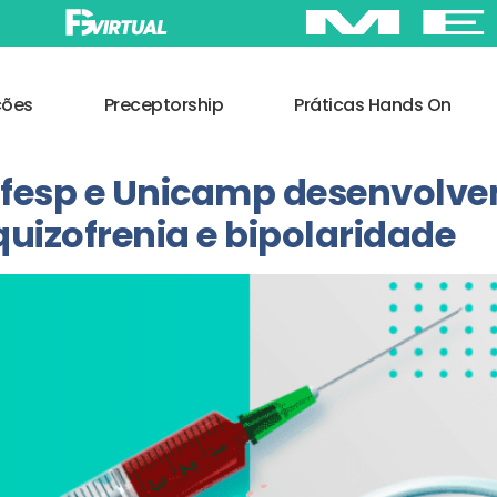
ções
Preceptorship
Práticas Hands On
ifesp e Unicamp desenvolve
uizofrenia e bipolaridade