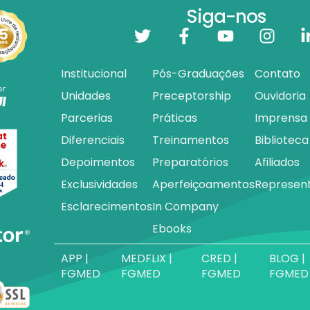
Siga-nos
Institucional
Pós-Graduações
Contato
Unidades
Preceptorship
Ouvidoria
Parcerias
Práticas
Imprensa
Diferenciais
Treinamentos
Biblioteca
Depoimentos
Preparatórios
Afiliados
Exclusividades
Aperfeiçoamentos
Represen
Esclarecimentos
In Company
Ebooks
APP |
MEDFLIX |
CRED |
BLOG |
FGMED
FGMED
FGMED
FGMED