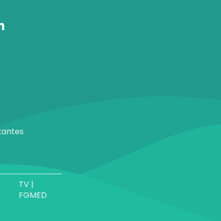
tantes
TV |
FGMED