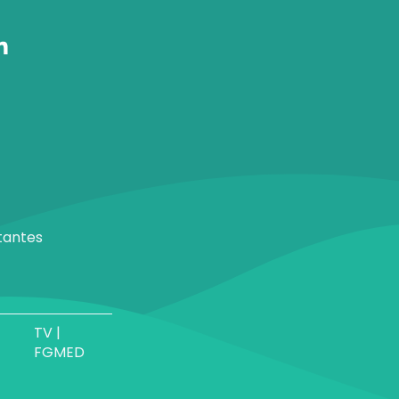
tantes
TV |
FGMED