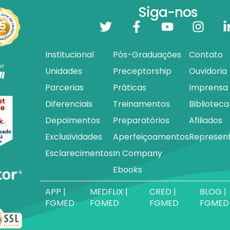
Siga-nos
Institucional
Pós-Graduações
Contato
Unidades
Preceptorship
Ouvidoria
Parcerias
Práticas
Imprensa
Diferenciais
Treinamentos
Biblioteca
Depoimentos
Preparatórios
Afiliados
Exclusividades
Aperfeiçoamentos
Represen
Esclarecimentos
In Company
Ebooks
APP |
MEDFLIX |
CRED |
BLOG |
FGMED
FGMED
FGMED
FGMED