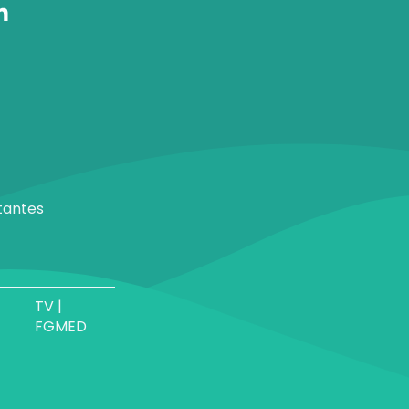
tantes
TV |
FGMED