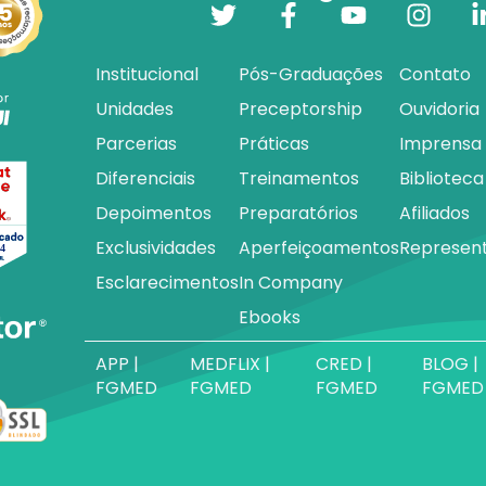
Institucional
Pós-Graduações
Contato
Unidades
Preceptorship
Ouvidoria
Parcerias
Práticas
Imprensa
Diferenciais
Treinamentos
Biblioteca
Depoimentos
Preparatórios
Afiliados
Exclusividades
Aperfeiçoamentos
Represen
Esclarecimentos
In Company
Ebooks
APP |
MEDFLIX |
CRED |
BLOG |
FGMED
FGMED
FGMED
FGMED