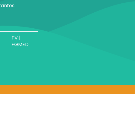
tantes
TV |
FGMED