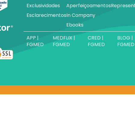
Exclusividades
Aperfeiçoamentos
Represen
Esclarecimentos
In Company
Ebooks
APP |
MEDFLIX |
CRED |
BLOG |
FGMED
FGMED
FGMED
FGMED