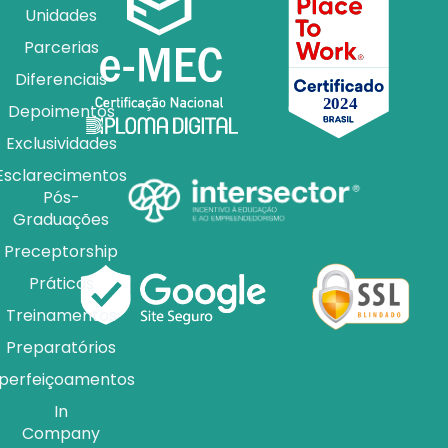
Unidades
Parcerias
Diferenciais
Depoimentos
Exclusividades
Esclarecimentos
Pós-
Graduações
Preceptorship
Práticas
Treinamentos
Preparatórios
perfeiçoamentos
In
Company