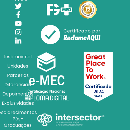
Institucional
Unidades
Parcerias
Diferenciais
Depoimentos
Exclusividades
Esclarecimentos
Pós-
Graduações