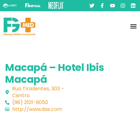
Pó
Prát
Macapá – Hotel Ibis
Macapá
Rua Tiradentes, 303 –
Centro
(96) 2101-9050
http://www.ibis.com