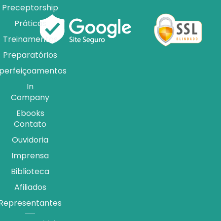
Preceptorship
Práticas
Treinamentos
Preparatórios
perfeiçoamentos
In
Company
Ebooks
Contato
Ouvidoria
Imprensa
Biblioteca
Afiliados
Representantes