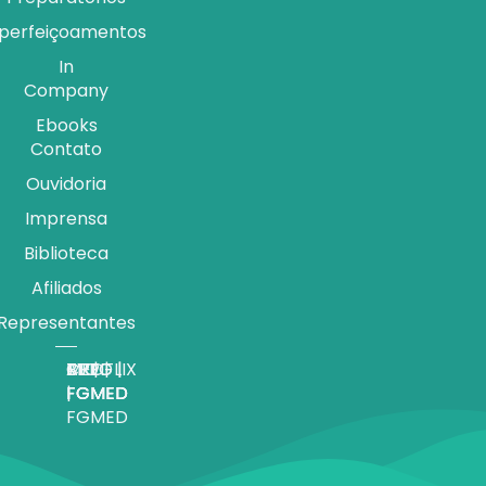
perfeiçoamentos
In
Company
Ebooks
Contato
Ouvidoria
Imprensa
Biblioteca
Afiliados
Representantes
APP |
MEDFLIX
CRED |
BLOG |
TV |
FGMED
|
FGMED
FGMED
FGMED
FGMED