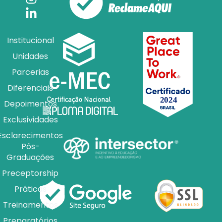
Institucional
Unidades
Parcerias
Diferenciais
Depoimentos
Exclusividades
Esclarecimentos
Pós-
Graduações
Preceptorship
Práticas
Treinamentos
Preparatórios