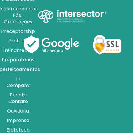
Esclarecimentos
Pós-
Graduações
Preceptorship
Práticas
Treinamentos
Preparatórios
perfeiçoamentos
In
Company
Ebooks
Contato
Ouvidoria
Imprensa
Biblioteca