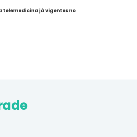
 telemedicina já vigentes no
rade