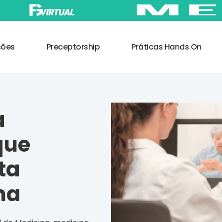
ções
Preceptorship
Práticas Hands On
a
que
ta
na