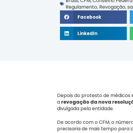
Brasil
,
CFM
,
Conselho Federal
Regulamento
,
Revogação
,
sa
Facebook
LinkedIn
Depois do protesto de médicos 
a
revogação da nova resoluçã
divulgada pela entidade.
De acordo com o CFM, o número 
precisaria de mais tempo para a