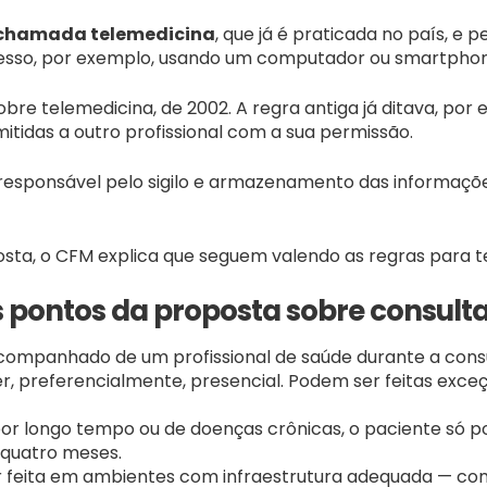
chamada telemedicina
, que já é praticada no país, e
acesso, por exemplo, usando um computador ou smartpho
sobre telemedicina, de 2002. A regra antiga já ditava, po
itidas a outro profissional com a sua permissão.
ponsável pelo sigilo e armazenamento das informaçõe
a, o CFM explica que seguem valendo as regras para tele
is pontos da proposta sobre consult
companhado de um profissional de saúde durante a consu
r, preferencialmente, presencial. Podem ser feitas exceç
r longo tempo ou de doenças crônicas, o paciente só p
 quatro meses.
er feita em ambientes com infraestrutura adequada — com