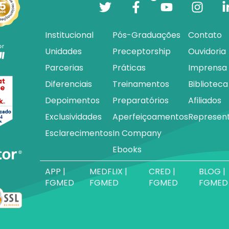
Institucional
Pós-Graduações
Contato
Unidades
Preceptorship
Ouvidoria
Parcerias
Práticas
Imprensa
Diferenciais
Treinamentos
Biblioteca
Depoimentos
Preparatórios
Afiliados
Exclusividades
Aperfeiçoamentos
Represen
Esclarecimentos
In Company
Ebooks
APP |
MEDFLIX |
CRED |
BLOG |
FGMED
FGMED
FGMED
FGMED