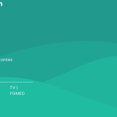
tantes
TV |
FGMED