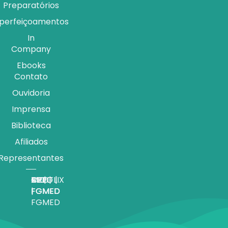
Preparatórios
perfeiçoamentos
In
Company
Ebooks
Contato
Ouvidoria
Imprensa
Biblioteca
Afiliados
Representantes
APP |
MEDFLIX
CRED |
BLOG |
TV |
FGMED
|
FGMED
FGMED
FGMED
FGMED