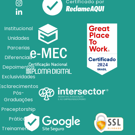
Institucional
Unidades
Parcerias
Diferenciais
Depoimentos
Exclusividades
Esclarecimentos
Pós-
Graduações
Preceptorship
Práticas
Treinamentos