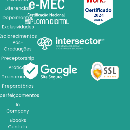
Diferenciais
Depoimentos
Exclusividades
Esclarecimentos
Pós-
Graduações
Preceptorship
Práticas
Treinamentos
Preparatórios
perfeiçoamentos
In
Company
Ebooks
Contato