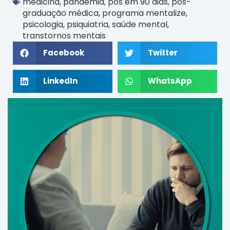
medicina
,
pandemia
,
pós em 90 dias
,
pós-
graduação médica
,
programa mentalize
,
psicologia
,
psiquiatria
,
saúde mental
,
transtornos mentais
Facebook
Twitter
LinkedIn
WhatsApp