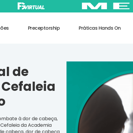
ções
Preceptorship
Práticas Hands On
al de
Cefaleia
o
ombate à dor de cabeça
,
 Cefaleia da Academia
de cabeça
,
dor de cabeça