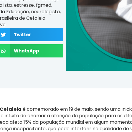
alista
,
estresse
,
fgmed
,
 da Educação
,
neurologista
,
asileira de Cefaleia
ivo
Twitter
WhatsApp
Cefaleia
é comemorado em 19 de maio, sendo uma inici
o intuito de chamar a atenção da população para os dife
ueca afeta 15% da população mundial em algum momento 
a incapacitante, que pode interferir na qualidade de vid