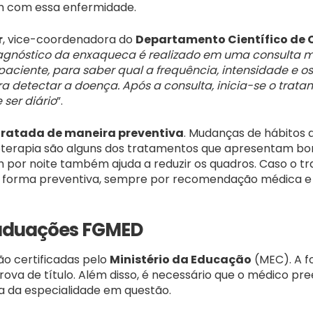
m com essa enfermidade.
r
, vice-coordenadora do
Departamento Científico de 
agnóstico da enxaqueca é realizado em uma consulta m
aciente, para saber qual a frequência, intensidade e os
ra detectar a doença. Após a consulta, inicia-se o trat
 ser diário
”.
tratada de maneira preventiva
. Mudanças de hábitos 
coterapia são alguns dos tratamentos que apresentam bons
r 8h por noite também ajuda a reduzir os quadros. Caso o
de forma preventiva, sempre por recomendação médica e c
aduações FGMED
ão certificadas pelo
Ministério da Educação
(MEC). A f
va de título. Além disso, é necessário que o médico pre
ra da especialidade em questão.