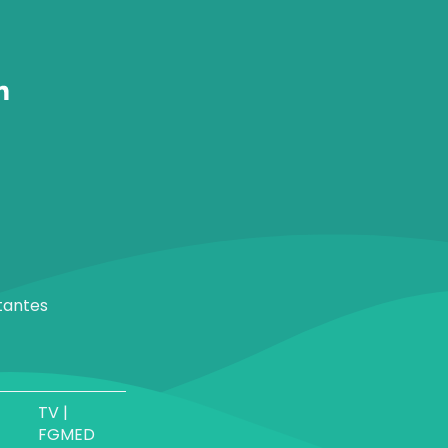
tantes
TV |
FGMED