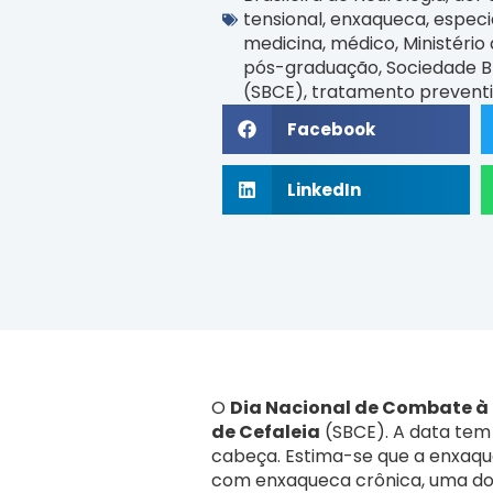
tensional
,
enxaqueca
,
especi
medicina
,
médico
,
Ministério
pós-graduação
,
Sociedade Br
(SBCE)
,
tratamento prevent
Facebook
LinkedIn
O
Dia Nacional de Combate à 
de Cefaleia
(SBCE). A data tem 
cabeça. Estima-se que a enxaq
com enxaqueca crônica, uma doenç