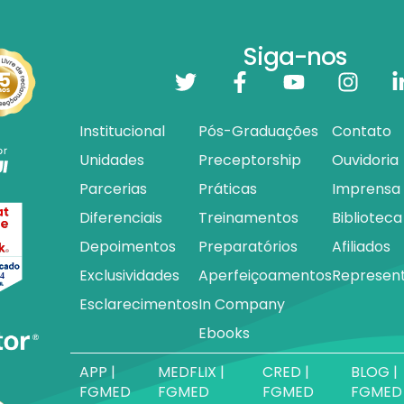
Siga-nos
Institucional
Pós-Graduações
Contato
Unidades
Preceptorship
Ouvidoria
Parcerias
Práticas
Imprensa
Diferenciais
Treinamentos
Biblioteca
Depoimentos
Preparatórios
Afiliados
Exclusividades
Aperfeiçoamentos
Represen
Esclarecimentos
In Company
Ebooks
APP |
MEDFLIX |
CRED |
BLOG |
FGMED
FGMED
FGMED
FGMED