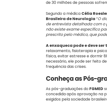
de 30 milhões de pessoas sofre
Segundo a médica
Célia Roesle
Brasileira de Neurologia
“
O di
de entrevista detalhada com o p
não existe exame específico pa
prescrito pelo médico, que pode
A enxaqueca pode e deve ser 
relaxamento, fisioterapia e psi
física, evitar estresse e dormi
necessário, ele pode ser feito 
frequência das crises.
Conheça as Pós-gr
As pós-graduações do
FGMED
s
concedida após aprovação na pro
exigidos pela sociedade brasilei