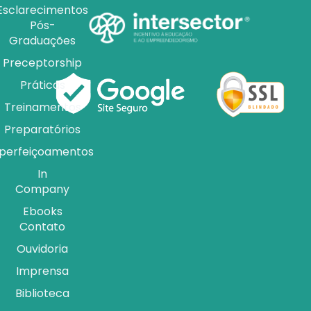
Esclarecimentos
Pós-
Graduações
Preceptorship
Práticas
Treinamentos
Preparatórios
perfeiçoamentos
In
Company
Ebooks
Contato
Ouvidoria
Imprensa
Biblioteca