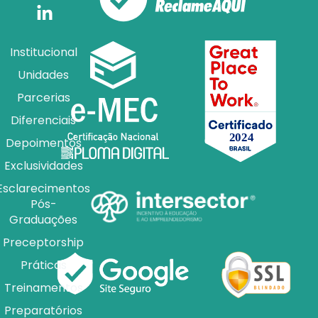
Institucional
Unidades
Parcerias
Diferenciais
Depoimentos
Exclusividades
Esclarecimentos
Pós-
Graduações
Preceptorship
Práticas
Treinamentos
Preparatórios