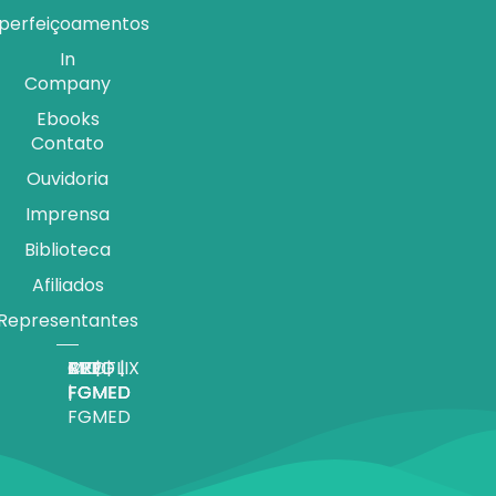
perfeiçoamentos
In
Company
Ebooks
Contato
Ouvidoria
Imprensa
Biblioteca
Afiliados
Representantes
APP |
MEDFLIX
CRED |
BLOG |
TV |
FGMED
|
FGMED
FGMED
FGMED
FGMED