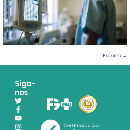
Próximo
→
Siga-
nos