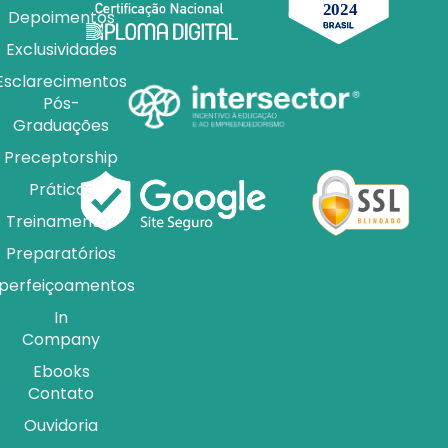
Depoimentos
Exclusividades
Esclarecimentos
Pós-
Graduações
Preceptorship
Práticas
Treinamentos
Preparatórios
perfeiçoamentos
In
Company
Ebooks
Contato
Ouvidoria