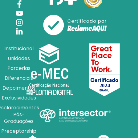
Institucional
Unidades
Parcerias
Diferenciais
Depoimentos
Exclusividades
Esclarecimentos
Pós-
Graduações
Preceptorship