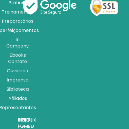
Práticas
Treinamentos
Preparatórios
perfeiçoamentos
In
Company
Ebooks
Contato
Ouvidoria
Imprensa
Biblioteca
Afiliados
Representantes
APP |
MEDFLIX
CRED |
BLOG |
TV |
FGMED
|
FGMED
FGMED
FGMED