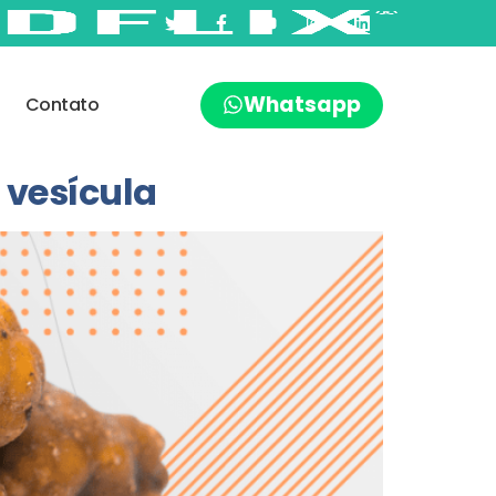
Whatsapp
Contato
 vesícula