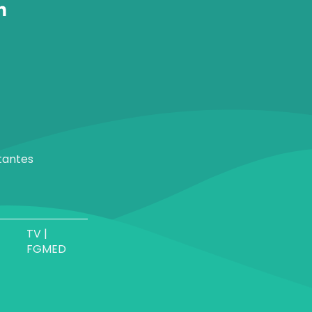
tantes
TV |
FGMED