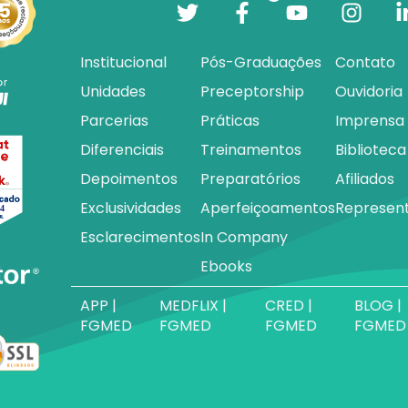
Institucional
Pós-Graduações
Contato
Unidades
Preceptorship
Ouvidoria
Parcerias
Práticas
Imprensa
Diferenciais
Treinamentos
Biblioteca
Depoimentos
Preparatórios
Afiliados
Exclusividades
Aperfeiçoamentos
Represen
Esclarecimentos
In Company
Ebooks
APP |
MEDFLIX |
CRED |
BLOG |
FGMED
FGMED
FGMED
FGMED