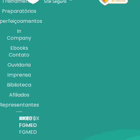
Treinamentos
Preparatórios
perfeiçoamentos
In
Company
Ebooks
Contato
Ouvidoria
Imprensa
Biblioteca
Afiliados
Representantes
APP |
MEDFLIX
CRED |
BLOG |
TV |
FGMED
|
FGMED
FGMED
FGMED
FGMED