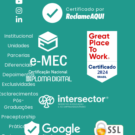
Institucional
Unidades
Parcerias
Diferenciais
Depoimentos
Exclusividades
Esclarecimentos
Pós-
Graduações
Preceptorship
Práticas