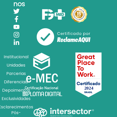
nos
Institucional
Unidades
Parcerias
Diferenciais
Depoimentos
Exclusividades
Esclarecimentos
Pós-