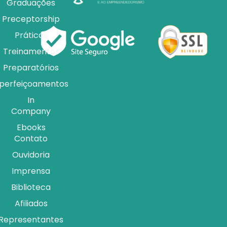
Graduações
Preceptorship
Práticas
Treinamentos
Preparatórios
perfeiçoamentos
In
Company
Ebooks
Contato
Ouvidoria
Imprensa
Biblioteca
Afiliados
Representantes