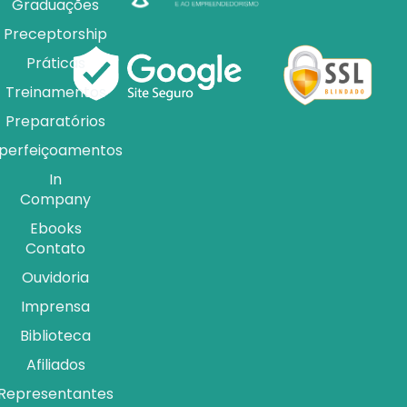
Graduações
Preceptorship
Práticas
Treinamentos
Preparatórios
perfeiçoamentos
In
Company
Ebooks
Contato
Ouvidoria
Imprensa
Biblioteca
Afiliados
Representantes