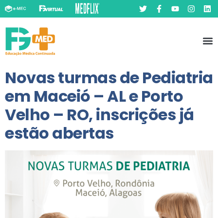
Pó
Prát
Novas turmas de Pediatria
em Maceió – AL e Porto
Velho – RO, inscrições já
estão abertas