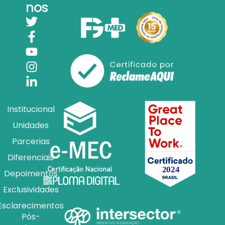
nos
Institucional
Unidades
Parcerias
Diferenciais
Depoimentos
Exclusividades
Esclarecimentos
Pós-