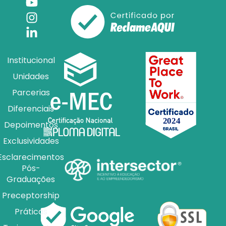
Institucional
Unidades
Parcerias
Diferenciais
Depoimentos
Exclusividades
Esclarecimentos
Pós-
Graduações
Preceptorship
Práticas