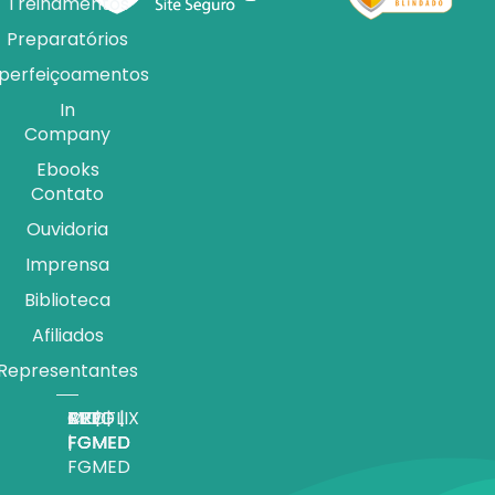
Treinamentos
Preparatórios
perfeiçoamentos
In
Company
Ebooks
Contato
Ouvidoria
Imprensa
Biblioteca
Afiliados
Representantes
APP |
MEDFLIX
CRED |
BLOG |
TV |
FGMED
|
FGMED
FGMED
FGMED
FGMED