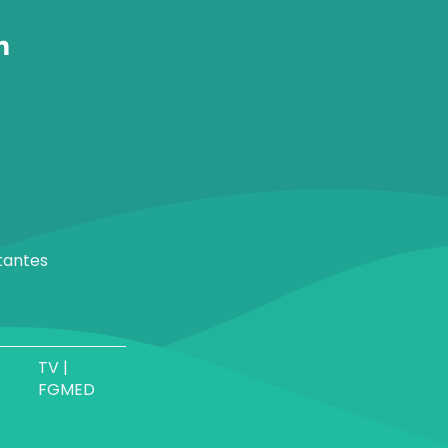
tantes
TV |
FGMED