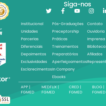
Siga-nos
Institucional
Pós-Graduações
Contato
Unidades
Preceptorship
Ouvidoria
Parcerias
Práticas
Imprensa
Diferenciais
Treinamentos
Biblioteca
Depoimentos
Preparatórios
Afiliados
Exclusividades
Aperfeiçoamentos
Represen
Esclarecimentos
In Company
Ebooks
APP |
MEDFLIX |
CRED |
BLOG |
FGMED
FGMED
FGMED
FGMED